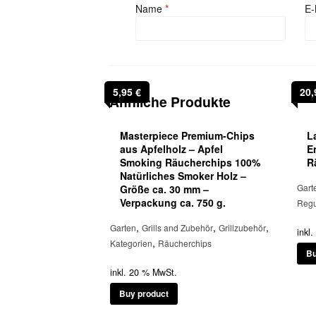
Name
*
E-
5,95
€
20
Ähnliche Produkte
Masterpiece Premium-Chips
L
aus Apfelholz – Apfel
E
Smoking Räucherchips 100%
R
Natürliches Smoker Holz –
Gart
Größe ca. 30 mm –
Verpackung ca. 750 g.
Regu
,
,
,
Garten
Grills and Zubehör
Grillzubehör
inkl
,
Kategorien
Räucherchips
Bu
inkl. 20 % MwSt.
Buy product