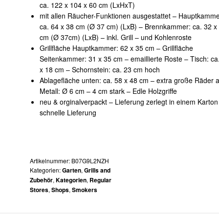
ca. 122 x 104 x 60 cm (LxHxT)
mit allen Räucher-Funktionen ausgestattet – Hauptkamme
ca. 64 x 38 cm (Ø 37 cm) (LxB) – Brennkammer: ca. 32 x
cm (Ø 37cm) (LxB) – inkl. Grill – und Kohlenroste
Grillfläche Hauptkammer: 62 x 35 cm – Grillfläche
Seitenkammer: 31 x 35 cm – emaillierte Roste – Tisch: ca
x 18 cm – Schornstein: ca. 23 cm hoch
Ablagefläche unten: ca. 58 x 48 cm – extra große Räder 
Metall: Ø 6 cm – 4 cm stark – Edle Holzgriffe
neu & orginalverpackt – Lieferung zerlegt in einem Karton
schnelle Lieferung
Artikelnummer:
B07G9L2NZH
Kategorien:
,
Garten
Grills and
,
,
Zubehör
Kategorien
Regular
,
,
Stores
Shops
Smokers