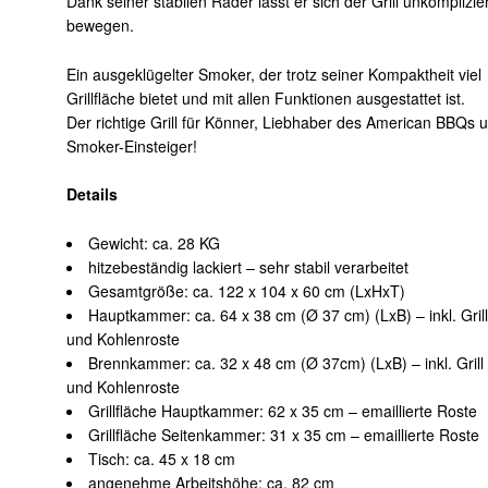
Dank seiner stabilen Räder lässt er sich der Grill unkomplizie
bewegen.
Ein ausgeklügelter Smoker, der trotz seiner Kompaktheit viel
Grillfläche bietet und mit allen Funktionen ausgestattet ist.
Der richtige Grill für Könner, Liebhaber des American BBQs 
Smoker-Einsteiger!
Details
Gewicht: ca. 28 KG
hitzebeständig lackiert – sehr stabil verarbeitet
Gesamtgröße: ca. 122 x 104 x 60 cm (LxHxT)
Hauptkammer: ca. 64 x 38 cm (Ø 37 cm) (LxB) – inkl. Grill
und Kohlenroste
Brennkammer: ca. 32 x 48 cm (Ø 37cm) (LxB) – inkl. Grill
und Kohlenroste
Grillfläche Hauptkammer: 62 x 35 cm – emaillierte Roste
Grillfläche Seitenkammer: 31 x 35 cm – emaillierte Roste
Tisch: ca. 45 x 18 cm
angenehme Arbeitshöhe: ca. 82 cm