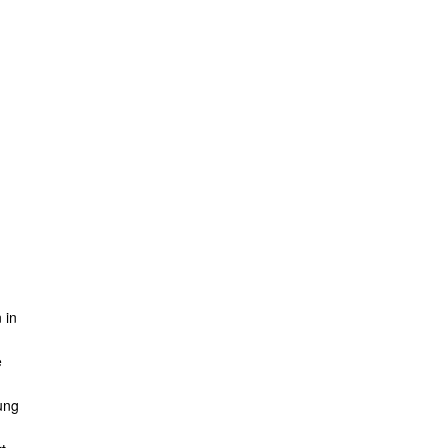
 in
e
lung