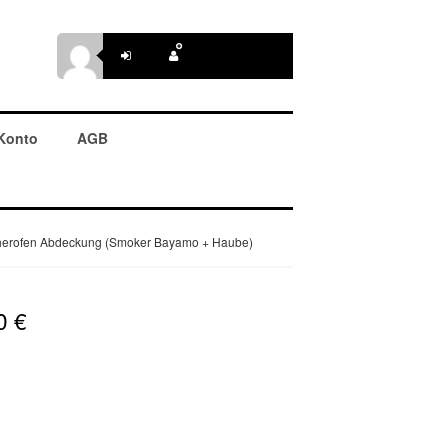
Konto
AGB
cherofen Abdeckung (Smoker Bayamo + Haube)
90
€