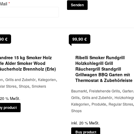
Mail
*
,90
€
99,90
€
andree 15 kg Smoker Holz
Ribelli Smoker Rundgrill
rle Alder Smoker Wood
Holzkohlegrill Grill
äucherholz Brennholz (Erle)
Räuchergrill Standgrill
Grillwagen BBQ Garten mit
,
,
,
en
Grills and Zubehör
Kategorien
Thermostat & Zubehörleiste
,
,
lar Stores
Shops
Smokers
,
,
Baumarkt
Freistehende Grills
Garten
,
,
Grills
Grills and Zubehör
Holzkohlegr
. 20 % MwSt.
,
,
Kategorien
Produkte
Regular Stores
y product
Shops
inkl. 20 % MwSt.
Buy product