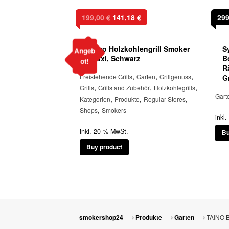
Ursprünglicher
Aktueller
199,00
€
141,18
€
29
Preis
Preis
war:
ist:
Tepro Holzkohlengrill Smoker
S
199,00 €
141,18 €.
Angeb
Biloxi, Schwarz
B
ot!
R
,
,
,
Freistehende Grills
Garten
Grillgenuss
G
,
,
,
Grills
Grills and Zubehör
Holzkohlegrills
Gart
,
,
,
Kategorien
Produkte
Regular Stores
,
Shops
Smokers
inkl
inkl. 20 % MwSt.
Bu
Buy product
TAINO B
smokershop24
Produkte
Garten