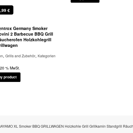
9,99
€
yntrox Germany Smoker
ovini 2 Barbecue BBQ Grill
äucherofen Holzkohlegrill
rillwagen
,
,
en
Grills and Zubehör
Kategorien
. 20 % MwSt.
y product
AYAMO XL Smoker BBQ GRILLWAGEN Holzkohle Grill Grillkamin Standgrill Räu