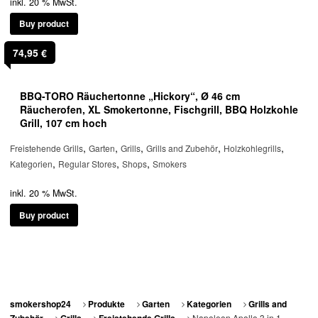
inkl. 20 % MwSt.
Buy product
74,95
€
BBQ-TORO Räuchertonne „Hickory“, Ø 46 cm
Räucherofen, XL Smokertonne, Fischgrill, BBQ Holzkohle
Grill, 107 cm hoch
,
,
,
,
,
Freistehende Grills
Garten
Grills
Grills and Zubehör
Holzkohlegrills
,
,
,
Kategorien
Regular Stores
Shops
Smokers
inkl. 20 % MwSt.
Buy product
smokershop24
Produkte
Garten
Kategorien
Grills and
Napoleon Apollo 3 in 1,