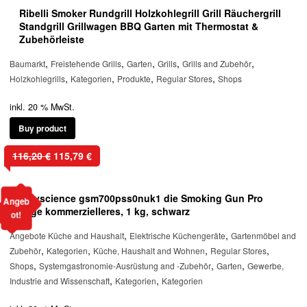
Ribelli Smoker Rundgrill Holzkohlegrill Grill Räuchergrill
Standgrill Grillwagen BBQ Garten mit Thermostat &
Zubehörleiste
,
,
,
,
,
Baumarkt
Freistehende Grills
Garten
Grills
Grills and Zubehör
,
,
,
,
Holzkohlegrills
Kategorien
Produkte
Regular Stores
Shops
inkl. 20 % MwSt.
Buy product
Ursprünglicher
Aktueller
116,20
€
115,79
€
Preis
Preis
war:
ist:
Polyscience gsm700pss0nuk1 die Smoking Gun Pro
116,20 €
115,79 €.
Angeb
Sage kommerzielleres, 1 kg, schwarz
ot!
,
,
Angebote Küche and Haushalt
Elektrische Küchengeräte
Gartenmöbel and
,
,
,
,
Zubehör
Kategorien
Küche, Haushalt and Wohnen
Regular Stores
,
,
,
Shops
Systemgastronomie-Ausrüstung and -Zubehör
Garten
Gewerbe,
,
,
Industrie and Wissenschaft
Kategorien
Kategorien