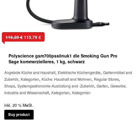
Ursprünglicher
Aktueller
116,20
€
115,79
€
Preis
Preis
war:
ist:
Polyscience gsm700pss0nuk1 die Smoking Gun Pro
116,20 €
115,79 €.
Sage kommerzielleres, 1 kg, schwarz
,
,
Angebote Küche and Haushalt
Elektrische Küchengeräte
Gartenmöbel and
,
,
,
,
Zubehör
Kategorien
Küche, Haushalt and Wohnen
Regular Stores
,
,
,
Shops
Systemgastronomie-Ausrüstung and -Zubehör
Garten
Gewerbe,
,
,
Industrie and Wissenschaft
Kategorien
Kategorien
inkl. 20 % MwSt.
Buy product