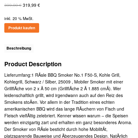
Ursprünglicher
Aktueller
399,00
€
319,99
€
Preis
Preis
war:
ist:
inkl. 20 % MwSt.
399,00 €
319,99 €.
Produkt kaufen
Beschreibung
Product Description
Lieferumfang:1 RÃsle BBQ Smoker No.1 F50-S, Kohle Grill,
Kohlegrill, Schwarz / Silber, 25009 , Mobiler Smoker mit einer
GrillflÃche von 2 x Ã 50 cm (GrillflÃche 2 Ã 1.885 cmÂ). Wer
leidenschaftlich grillt, wird irgendwann auch auf den Reiz des
Smokens stoÃen. Vor allem in der Tradition eines echten
amerikanischen BBQ wird das lange RÃuchern von Fisch und
Fleisch vielfÃltig zelebriert. Kenner wissen warum – die Speisen
werden einzigartig zart und erhalten ein ganz besonderes Aroma.
Der Smoker von RÃsle besticht durch hohe MobilitÃt,
platzsparende Bauweise und Ãberzeugendes Design. NatÃrlich