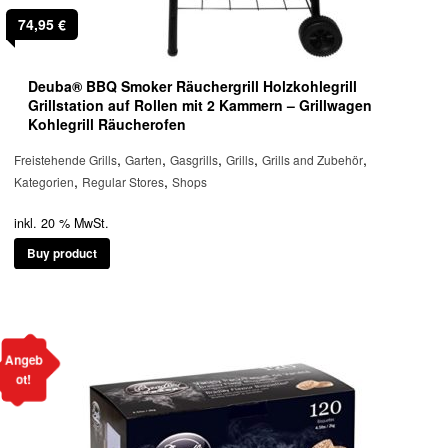
74,95
€
Deuba® BBQ Smoker Räuchergrill Holzkohlegrill
Grillstation auf Rollen mit 2 Kammern – Grillwagen
Kohlegrill Räucherofen
,
,
,
,
,
Freistehende Grills
Garten
Gasgrills
Grills
Grills and Zubehör
,
,
Kategorien
Regular Stores
Shops
inkl. 20 % MwSt.
Buy product
Angeb
ot!