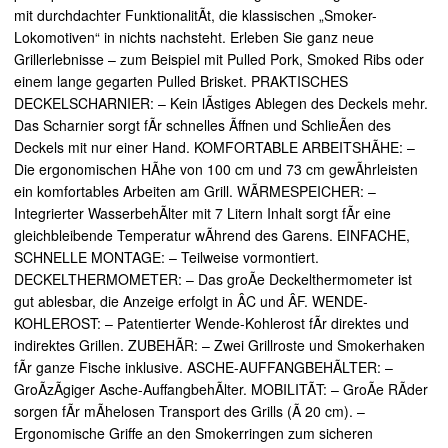
mit durchdachter FunktionalitÃt, die klassischen „Smoker-
Lokomotiven“ in nichts nachsteht. Erleben Sie ganz neue
Grillerlebnisse – zum Beispiel mit Pulled Pork, Smoked Ribs oder
einem lange gegarten Pulled Brisket. PRAKTISCHES
DECKELSCHARNIER: – Kein lÃstiges Ablegen des Deckels mehr.
Das Scharnier sorgt fÃr schnelles Ãffnen und SchlieÃen des
Deckels mit nur einer Hand. KOMFORTABLE ARBEITSHÃHE: –
Die ergonomischen HÃhe von 100 cm und 73 cm gewÃhrleisten
ein komfortables Arbeiten am Grill. WÃRMESPEICHER: –
Integrierter WasserbehÃlter mit 7 Litern Inhalt sorgt fÃr eine
gleichbleibende Temperatur wÃhrend des Garens. EINFACHE,
SCHNELLE MONTAGE: – Teilweise vormontiert.
DECKELTHERMOMETER: – Das groÃe Deckelthermometer ist
gut ablesbar, die Anzeige erfolgt in ÂC und ÂF. WENDE-
KOHLEROST: – Patentierter Wende-Kohlerost fÃr direktes und
indirektes Grillen. ZUBEHÃR: – Zwei Grillroste und Smokerhaken
fÃr ganze Fische inklusive. ASCHE-AUFFANGBEHÃLTER: –
GroÃzÃgiger Asche-AuffangbehÃlter. MOBILITÃT: – GroÃe RÃder
sorgen fÃr mÃhelosen Transport des Grills (Ã 20 cm). –
Ergonomische Griffe an den Smokerringen zum sicheren