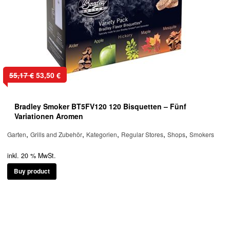
Ursprünglicher
Aktueller
55,17
€
53,50
€
Preis
Preis
war:
ist:
Bradley Smoker BT5FV120 120 Bisquetten – Fünf
55,17 €
53,50 €.
Variationen Aromen
,
,
,
,
,
Garten
Grills and Zubehör
Kategorien
Regular Stores
Shops
Smokers
inkl. 20 % MwSt.
Buy product