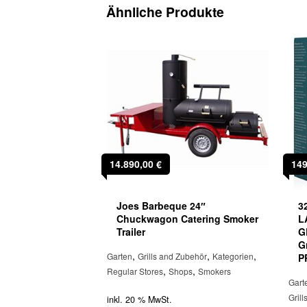
Ähnliche Produkte
14.890,00
€
14
Joes Barbeque 24″
3
Chuckwagon Catering Smoker
L
Trailer
G
G
,
,
,
Garten
Grills and Zubehör
Kategorien
P
,
,
Regular Stores
Shops
Smokers
Gart
Gril
inkl. 20 % MwSt.