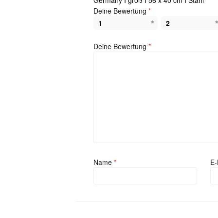
Germany I groß I 56 x 40 cm I Stahl“
Deine Bewertung
*
1
2
Deine Bewertung
*
Name
*
E-