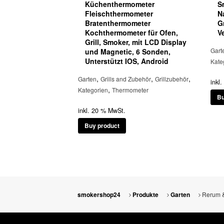
Küchenthermometer
S
Fleischthermometer
N
Bratenthermometer
G
Kochthermometer für Ofen,
V
Grill, Smoker, mit LCD Display
Gart
und Magnetic, 6 Sonden,
Unterstützt IOS, Android
Kate
,
,
,
Garten
Grills and Zubehör
Grillzubehör
inkl
,
Kategorien
Thermometer
Bu
inkl. 20 % MwSt.
Buy product
Rerum &
smokershop24
Produkte
Garten