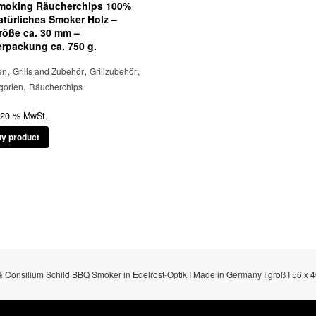
moking Räucherchips 100%
atürliches Smoker Holz –
röße ca. 30 mm –
erpackung ca. 750 g.
,
,
,
en
Grills and Zubehör
Grillzubehör
,
gorien
Räucherchips
. 20 % MwSt.
y product
 Consilium Schild BBQ Smoker in Edelrost-Optik I Made in Germany I groß I 56 x 4