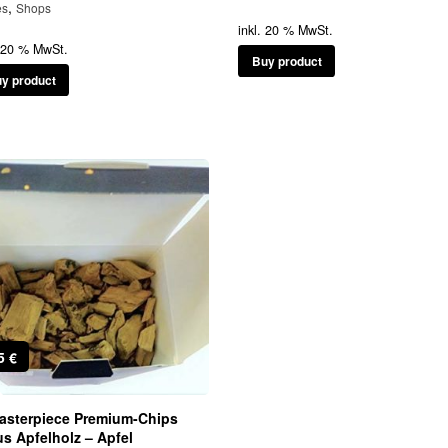
,
es
Shops
inkl. 20 % MwSt.
. 20 % MwSt.
Buy product
y product
95
€
asterpiece Premium-Chips
us Apfelholz – Apfel