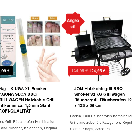
Angeb
ot!
Ursprünglicher
Aktueller
9,99
€
134,95
€
124,95
€
Preis
Preis
war:
ist:
2kg – KIUG® XL Smoker
JOM Holzkohlegrill BBQ
134,95 €
124,95 €.
AGUNA SECA BBQ
Smoker 32 KG Grillwagen
RILLWAGEN Holzkohle Grill
Räuchergrill Räucherofen 1
rillkamin ca. 1,5 mm Stahl
x 133 x 66 cm
ROFI-QUALITÄT
,
Garten
Grill-Räucherofen-Kombinatio
,
,
en
Grill-Räucherofen-Kombination
,
,
Grills and Zubehör
Kategorien
Regul
,
,
ls and Zubehör
Kategorien
Regular
,
,
Stores
Shops
Smokers