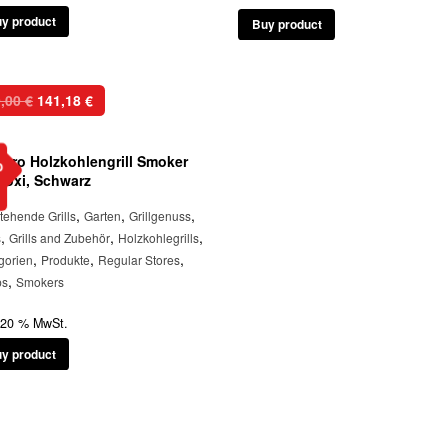
y product
Buy product
Ursprünglicher
Aktueller
9,00
€
141,18
€
Preis
Preis
war:
ist:
epro Holzkohlengrill Smoker
199,00 €
141,18 €.
b
iloxi, Schwarz
,
,
,
stehende Grills
Garten
Grillgenuss
,
,
,
s
Grills and Zubehör
Holzkohlegrills
,
,
,
gorien
Produkte
Regular Stores
,
ps
Smokers
. 20 % MwSt.
y product