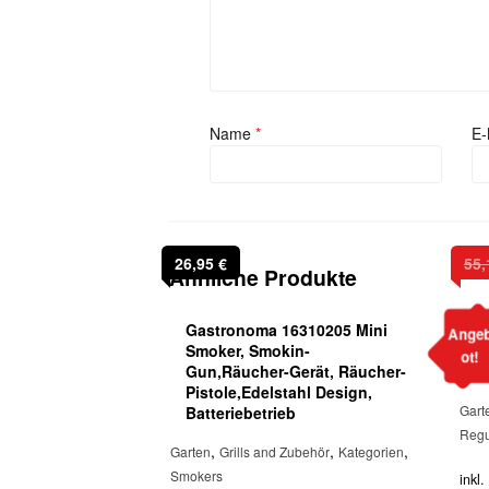
Name
*
E-
26,95
€
55
Ähnliche Produkte
Gastronoma 16310205 Mini
B
Ange
Smoker, Smokin-
1
ot!
Gun,Räucher-Gerät, Räucher-
V
Pistole,Edelstahl Design,
Gart
Batteriebetrieb
Regu
,
,
,
Garten
Grills and Zubehör
Kategorien
Smokers
inkl