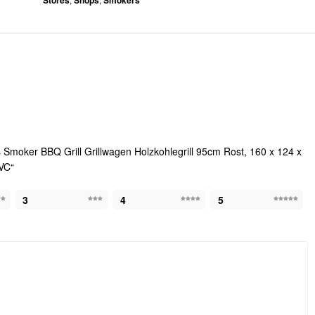
Stores
Shops
Smokers
 Smoker BBQ Grill Grillwagen Holzkohlegrill 95cm Rost, 160 x 124 x
VC“
3
4
5