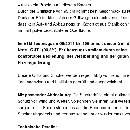
– alles kein Problem mit diesem Smoker.
Durch die Grillfläche von 95 cm kommt kein Geschmack zu k
Dank der Räder lässt sich der Grillwagen einfach verschiebe
dass kein Auf- und Abbau nötig ist. Gefertigt aus Stahlblech 
mm mit pulverbeschichteter Oberfläche.
Im ETM Testmagazin 06/2014 Nr .106 erhielt dieser Grill d
Note „GUT“ (90,3%). Er überzeugt vorallem durch seine
komfortable Bedienung, der Verarbeitung und der guten
Hitzeregulierung.
Unsere Grills und Smoker werden regelmäßig von renommie
Testmagazinen und Instituten geprüft und ausgezeichnet.
Mit passender Abdeckung:
Die Smokerhülle bietet optimal
Schutz vor Wind und Wetter. So können Sie Ihren Grill weiter
sorgenfrei im Freien stehen lassen. Im Handumdrehen ist de
Smoker abgedeckt und ebenso schnell ist er wieder einsatzbe
Technische Details: