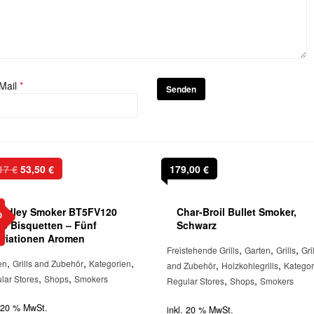
Mail
*
Ursprünglicher
Aktueller
,17
€
53,50
€
179,00
€
Preis
Preis
war:
ist:
radley Smoker BT5FV120
Char-Broil Bullet Smoker,
55,17 €
53,50 €.
b
20 Bisquetten – Fünf
Schwarz
ariationen Aromen
,
,
,
Freistehende Grills
Garten
Grills
Gri
,
,
,
en
Grills and Zubehör
Kategorien
,
,
and Zubehör
Holzkohlegrills
Kategor
,
,
lar Stores
Shops
Smokers
,
,
Regular Stores
Shops
Smokers
. 20 % MwSt.
inkl. 20 % MwSt.