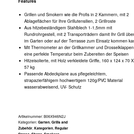
Features
Grillen und Smokern wie die Profis in 2 Kammern, mit 2
Ablageflächen für Ihre Grillutensilien, 2 Grillroste
Aus hitzebeständigem Stahlblech 1-1,5mm mit
Rundrohrgestell, mit 2 Transporträdern damit Ihr Grill über
im Garten oder auf der Terrasse zum Einsatz kommen ka
Mit Thermometer an der Grillkammer und Drosselklappen 
eine perfekte Temperatur beim Zubereiten der Speisen
Hitzeisolierte, mit Holz verkleidete Griffe, 160 x 124 x 70 
57 kg
Passende Abdeckplane aus pflegeleichtem,
strapazierfähigem hochwertigem 120g/PVC Material
wasserabweisend, UV- Schutz
Artikelnummer:
B06X946N2J
Kategorien:
,
Garten
Grills and
,
,
Zubehör
Kategorien
Regular
,
,