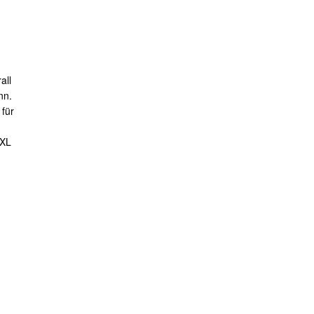
all
nn.
für
XXL