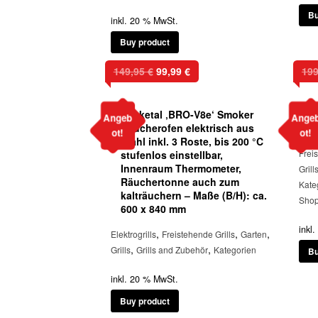
Bu
inkl. 20 % MwSt.
Buy product
Ursprünglicher
Aktueller
149,95
€
99,99
€
19
Preis
Preis
war:
ist:
Beeketal ‚BRO-V8e‘ Smoker
T
149,95 €
99,99 €.
Angeb
Ange
Räucherofen elektrisch aus
B
ot!
ot!
Stahl inkl. 3 Roste, bis 200 °C
Frei
stufenlos einstellbar,
Innenraum Thermometer,
Grill
Räuchertonne auch zum
Kate
kalträuchern – Maße (B/H): ca.
Sho
600 x 840 mm
inkl
,
,
,
Elektrogrills
Freistehende Grills
Garten
,
,
Grills
Grills and Zubehör
Kategorien
Bu
inkl. 20 % MwSt.
Buy product