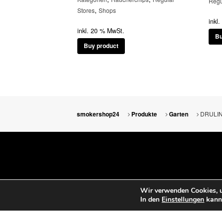
Regu
,
Stores
Shops
inkl
inkl. 20 % MwSt.
Bu
Buy product
DRULINE
smokershop24
Produkte
Garten
Wir verwenden Cookies, u
In den
Einstellungen
kanns
smokershop24 © 2026. All Rights Reserved.