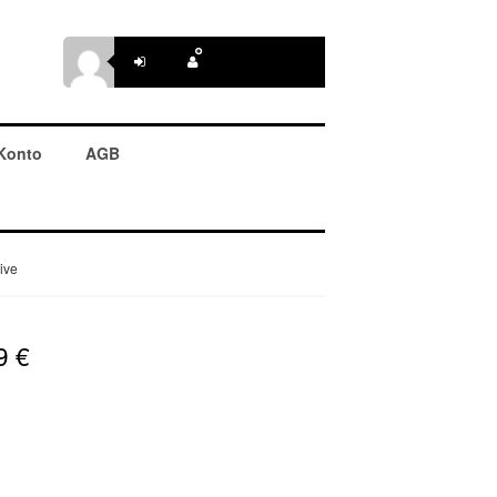
Konto
AGB
ive
99
€