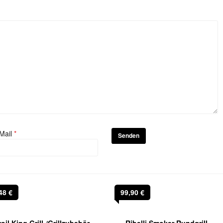
Mail
*
,48
€
99,90
€
oil King Grill-/Grillzubehör,
Ribelli Smoker Rundgrill