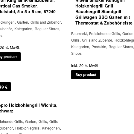
ertical Gas Smoker,
Holzkohlegrill Grill
delstahl, 5 x 5 x 5 cm, 67240
Räuchergrill Standgrill
Grillwagen BBQ Garten mit
,
,
,
eckungen
Garten
Grills and Zubehör
Thermostat & Zubehörleiste
,
,
,
lzubehör
Kategorien
Regular Stores
,
,
Baumarkt
Freistehende Grills
Garten
ps
,
,
Grills
Grills and Zubehör
Holzkohlegr
,
,
Kategorien
Produkte
Regular Stores
. 20 % MwSt.
Shops
y product
inkl. 20 % MwSt.
Buy product
,49
€
epro Holzkohlengrill Wichita,
chwarz
,
,
,
stehende Grills
Garten
Grills
Grills
,
,
,
Zubehör
Holzkohlegrills
Kategorien