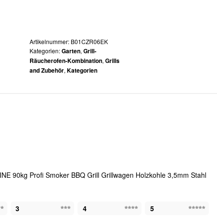
Artikelnummer:
B01CZR06EK
Kategorien:
,
Garten
Grill-
,
Räucherofen-Kombination
Grills
,
and Zubehör
Kategorien
INE 90kg Profi Smoker BBQ Grill Grillwagen Holzkohle 3,5mm Stahl
3
4
5