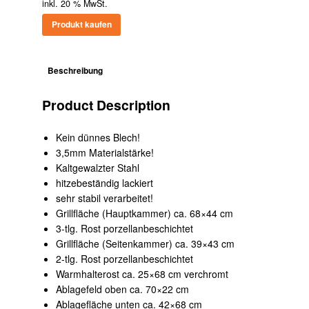
inkl. 20 % MwSt.
Produkt kaufen
Beschreibung
Product Description
Kein dünnes Blech!
3,5mm Materialstärke!
Kaltgewalzter Stahl
hitzebeständig lackiert
sehr stabil verarbeitet!
Grillfläche (Hauptkammer) ca. 68×44 cm
3-tlg. Rost porzellanbeschichtet
Grillfläche (Seitenkammer) ca. 39×43 cm
2-tlg. Rost porzellanbeschichtet
Warmhalterost ca. 25×68 cm verchromt
Ablagefeld oben ca. 70×22 cm
Ablagefläche unten ca. 42×68 cm