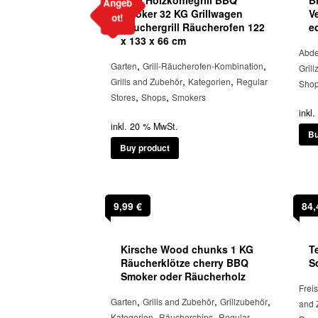
134,95 €
124,95 €.
Angeb
Smoker 32 KG Grillwagen
V
ot!
Räuchergrill Räucherofen 122
e
x 133 x 66 cm
Abd
,
,
Garten
Grill-Räucherofen-Kombination
Gril
,
,
Grills and Zubehör
Kategorien
Regular
Sho
,
,
Stores
Shops
Smokers
inkl
inkl. 20 % MwSt.
Bu
Buy product
9,99
€
84
Kirsche Wood chunks 1 KG
T
Räucherklötze cherry BBQ
S
Smoker oder Räucherholz
Frei
,
,
,
Garten
Grills and Zubehör
Grillzubehör
and 
,
,
Kategorien
Räucherchips
Regular