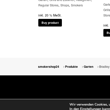
Gart
,
,
Regular Stores
Shops
Smokers
Gril
inkl. 20 % MwSt.
Stor
Buy product
inkl
Bu
Bradley
smokershop24
Produkte
Garten
Wir verwenden Cookies, u
In den
Einstellungen
kanns