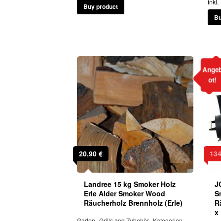
inkl
Buy product
Bu
Ange
ot!
20,90
€
13
Landree 15 kg Smoker Holz
J
Erle Alder Smoker Wood
S
Räucherholz Brennholz (Erle)
R
x
,
,
,
Garten
Grills and Zubehör
Kategorien