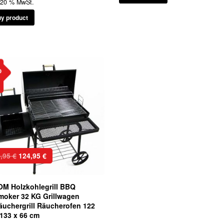
. 20 % MwSt.
y product
b
Ursprünglicher
Aktueller
4,95
€
124,95
€
Preis
Preis
war:
ist:
OM Holzkohlegrill BBQ
134,95 €
124,95 €.
moker 32 KG Grillwagen
äuchergrill Räucherofen 122
 133 x 66 cm