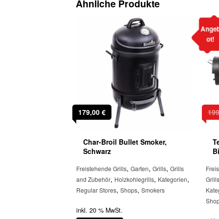
Ähnliche Produkte
Ange
ot!
179,00
€
19
Char-Broil Bullet Smoker,
T
Schwarz
B
,
,
,
Freistehende Grills
Garten
Grills
Grills
Frei
,
,
,
and Zubehör
Holzkohlegrills
Kategorien
Grill
,
,
Regular Stores
Shops
Smokers
Kate
Sho
inkl. 20 % MwSt.