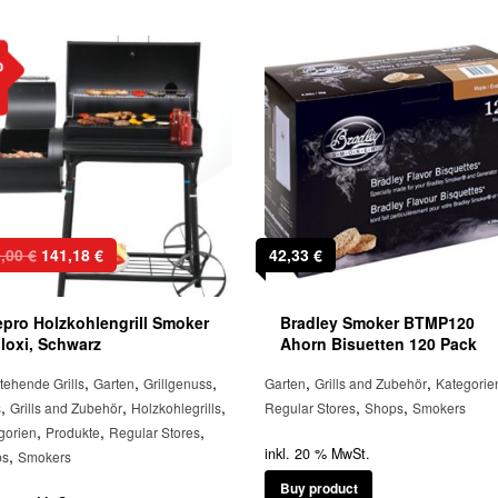
b
Ursprünglicher
Aktueller
9,00
€
141,18
€
42,33
€
Preis
Preis
war:
ist:
epro Holzkohlengrill Smoker
Bradley Smoker BTMP120
199,00 €
141,18 €.
iloxi, Schwarz
Ahorn Bisuetten 120 Pack
,
,
,
,
,
stehende Grills
Garten
Grillgenuss
Garten
Grills and Zubehör
Kategorie
,
,
,
,
,
s
Grills and Zubehör
Holzkohlegrills
Regular Stores
Shops
Smokers
,
,
,
gorien
Produkte
Regular Stores
inkl. 20 % MwSt.
,
ps
Smokers
Buy product