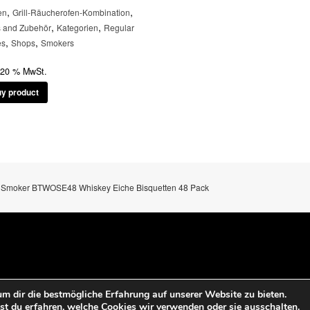
,
,
en
Grill-Räucherofen-Kombination
,
,
ls and Zubehör
Kategorien
Regular
,
,
es
Shops
Smokers
. 20 % MwSt.
y product
 Smoker BTWOSE48 Whiskey Eiche Bisquetten 48 Pack
m dir die bestmögliche Erfahrung auf unserer Website zu bieten.
t du erfahren, welche Cookies wir verwenden oder sie ausschalten.