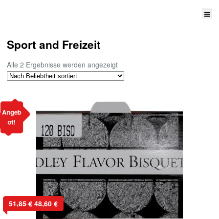
Sport and Freizeit
Nach
Alle 2 Ergebnisse werden angezeigt
Beliebtheit
sortiert
Angeb
ot!
Ursprünglicher
Aktueller
51,85
€
48,60
€
Preis
Preis