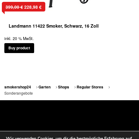
Ursprünglicher
Aktueller
399,00
€
228,98
€
Preis
Preis
war:
ist:
Landmann 11422 Smoker, Schwarz, 16 Zoll
399,00 €
228,98 €.
inkl. 20 % MwSt.
Buy product
smokershop24
Garten
Shops
Regular Stores
Sonderangebote
smokershop24 © 2026. All Rights Reserved.
Wir verwenden Cookies, um dir die bestmögliche Erfahrung auf