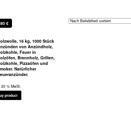
,80
€
heit
olzwolle, 16 kg, 1000 Stück
nzünden von Anzündholz,
olzkohle, Feuer in
olzöfen, Brennholz, Grillen,
olzkohle, Pizzaöfen und
moker. Natürlicher
eueranzünder.
l. 20 % MwSt.
uy product