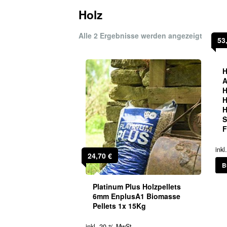
Holz
Nach
Alle 2 Ergebnisse werden angezeigt
53
Beliebt
sortiert
H
A
H
H
H
S
F
ink
24,70
€
B
Platinum Plus Holzpellets
6mm EnplusA1 Biomasse
Pellets 1x 15Kg
inkl. 20 % MwSt.